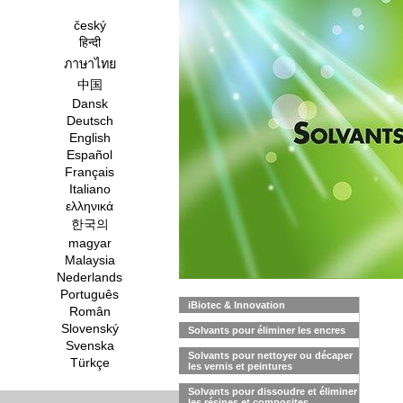
český
हिन्दी
ภาษาไทย
中国
Dansk
Deutsch
English
Español
Français
Italiano
ελληνικά
한국의
magyar
Malaysia
Nederlands
Português
iBiotec & Innovation
Român
Slovenský
Solvants pour éliminer les encres
Svenska
Solvants pour nettoyer ou décaper
Türkçe
les vernis et peintures
Solvants pour dissoudre et éliminer
les résines et composites