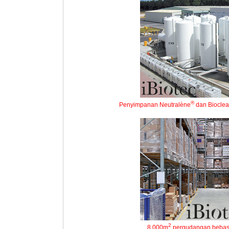
®
Penyimpanan Neutralène
dan Biocle
2
8,000m
pergudangan bebas 