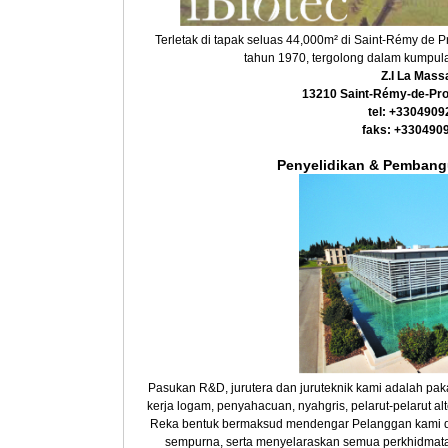
Terletak di tapak seluas 44,000m² di Saint-Rémy de 
tahun 1970, tergolong dalam kump
Z.I La Mass
13210 Saint-Rémy-de-Pro
tel: +330490
faks: +330490
Penyelidikan & Pembang
Pasukan R&D, jurutera dan juruteknik kami adalah pakar
kerja logam, penyahacuan, nyahgris, pelarut-pelarut alt
Reka bentuk bermaksud mendengar Pelanggan kami d
sempurna, serta menyelaraskan semua perkhidmat