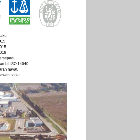
akui
015
2015
2018
n Bersepadu
ambil ISO 14040
taran hayat.
awab sosial