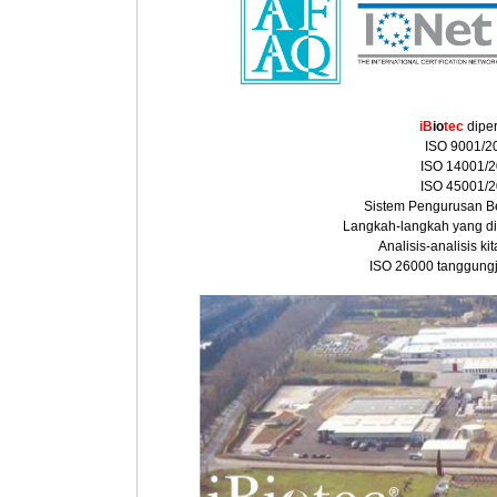
iB
io
tec
diper
ISO 9001/2
ISO 14001/
ISO 45001/
Sistem Pengurusa
Langkah-langkah yang di
Analisis-analisis ki
ISO 26000 tanggungj