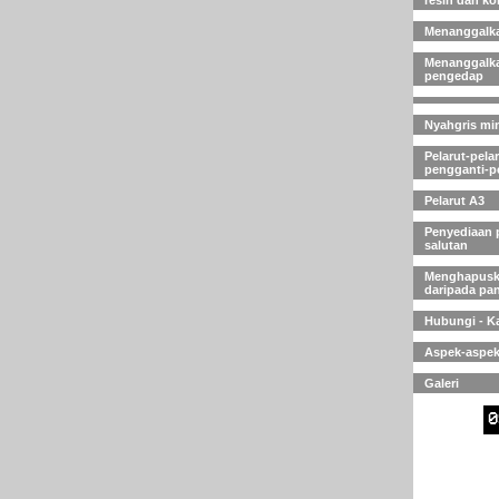
resin dan k
Menanggalka
Menanggalka
pengedap
Nyahgris miny
Pelarut-pelaru
pengganti-p
Pelarut A3
Penyediaan 
salutan
Menghapuska
daripada pan
Hubungi - K
Aspek-aspek
Galeri
0