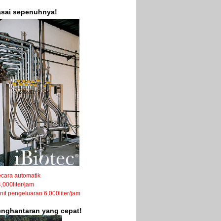
asai sepenuhnya!
cara automatik
,000liter/jam
unit pengeluaran 6,000liter/jam
penghantaran yang cepat!