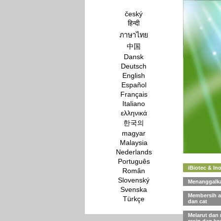
český
हिन्दी
ภาษาไทย
中国
Dansk
Deutsch
English
Español
Français
Italiano
ελληνικά
한국의
magyar
Malaysia
Nederlands
Português
iBiotec & In
Român
Slovenský
Menanggalk
Svenska
Membersih a
Türkçe
dan cat
Melarut dan