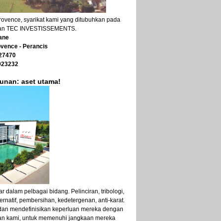
Provence, syarikat kami yang ditubuhkan pada
ulan TEC INVESTISSEMENTS.
ane
vence - Perancis
927470
923232
unan: aset utama!
 dalam pelbagai bidang. Pelinciran, tribologi,
ernatif, pembersihan, kedetergenan, anti-karat.
an mendefinisikan keperluan mereka dengan
an kami, untuk memenuhi jangkaan mereka