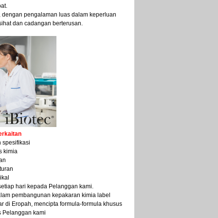
at.
al, dengan pengalaman luas dalam keperluan
sihat dan cadangan berterusan.
erkaitan
spesifikasi
s kimia
an
turan
ikal
etiap hari kepada Pelanggan kami.
lam pembangunan kepakaran kimia label
ar di Eropah, mencipta formula-formula khusus
s Pelanggan kami