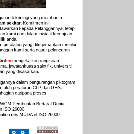
ngunan teknologi yang membantu
am sekitar
. Komitmen ini
tawarkan kepada Pelanggannya, tetapi
an kami dan dalam inisiatif kemajuan
lik anda.
eralatan yang diterjemahkan melalui
anggan kami serta dasar pelancaran
Bi
o
tec
mengekalkan rangkaian
, jawatankuasa saintifik, universiti
an yang disasarkan.
anggannya dalam pengurangan piktogram
an oleh peraturan CLP dan GHS.
ahagian daripada proses
, WCM Pembuatan Bertaraf Dunia,
n ISO 26000
ination des MUDA et ISO 26000