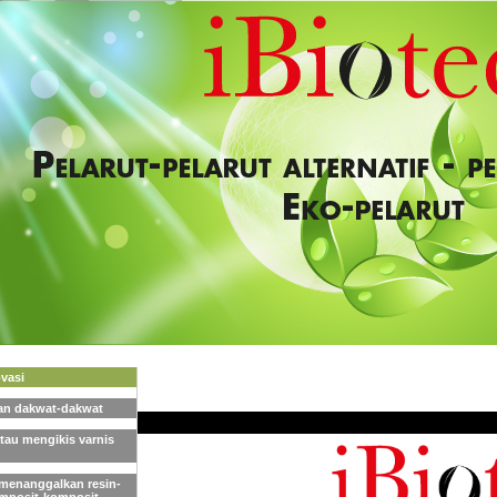
ovasi
an dakwat-dakwat
tau mengikis varnis
 menanggalkan resin-