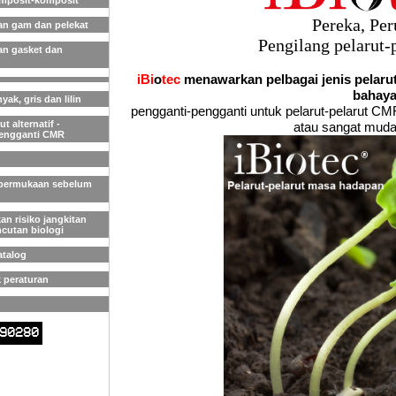
omposit-komposit
Pereka, Pe
n gam dan pelekat
Pengilang pelarut-
n gasket dan
iBi
o
tec
menawarkan pelbagai jenis pelarut-
bahay
ak, gris dan lilin
pengganti-pengganti untuk pelarut-pelarut C
t alternatif -
atau sangat muda
engganti CMR
permukaan sebelum
n risiko jangkitan
cutan biologi
atalog
 peraturan
90280