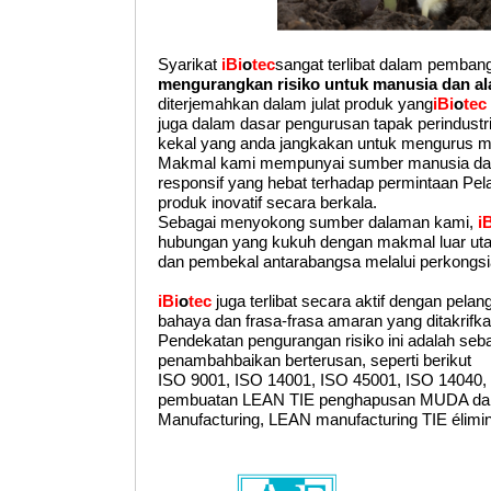
Syarikat
iBi
o
tec
sangat terlibat dalam pemba
mengurangkan risiko untuk manusia dan al
diterjemahkan dalam julat produk yang
iBi
o
tec
juga dalam dasar pengurusan tapak perindustri
kekal yang anda jangkakan untuk mengurus mi
Makmal kami mempunyai sumber manusia dan p
responsif yang hebat terhadap permintaan Pel
produk inovatif secara berkala.
Sebagai menyokong sumber dalaman kami,
i
hubungan yang kukuh dengan makmal luar utama
dan pembekal antarabangsa melalui perkongsi
iBi
o
tec
juga terlibat secara aktif dengan pel
bahaya dan frasa-frasa amaran yang ditakrifk
Pendekatan pengurangan risiko ini adalah seb
penambahbaikan berterusan, seperti berikut
ISO 9001, ISO 14001, ISO 45001, ISO 14040
pembuatan LEAN TIE penghapusan MUDA da
Manufacturing, LEAN manufacturing TIE élim