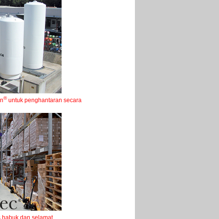
®
an
untuk penghantaran secara
habuk dan selamat.