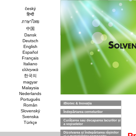
český
हिन्दी
ภาษาไทย
中国
Dansk
Deutsch
English
Español
Français
Italiano
ελληνικά
한국의
magyar
Malaysia
Nederlands
Português
iBiotec & Inovația
Român
Slovenský
Îndepărtarea cernelurilor
Svenska
Curățarea sau decaparea lacurilor și
Türkçe
a vopselelor
Dizolvarea și îndepărtarea rășinilor