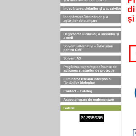
Pr
și a materialelor compozite
di
Îndepărtarea cleiurilor și a adezivilor
ș
Îndepărtarea îmbinărilor și a
agenților de etanșare
Degresarea uleiurilor, a unsorilor și
a cerii
Solvenți alternativi – înlocuitori
pentru CMR
Solvent A3
Pregătirea suprafețelor înainte de
aplicarea straturilor de protecție
Eliminarea riscului infecțios al
fântânilor biologice
Contact – Catalog
Aspecte legate de reglementare
Galerie
01258639