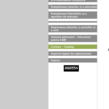
și a materialelor compozite
Îndepărtarea cleiurilor și a adezivilor
Îndepărtarea îmbinărilor și a
agenților de etanșare
Degresarea uleiurilor, a unsorilor și
a cerii
Solvenți alternativi – înlocuitori
pentru CMR
Contact – Catalog
Aspecte legate de reglementare
Galerie
088554