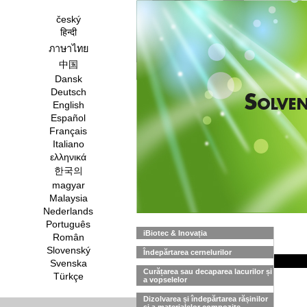
český
हिन्दी
ภาษาไทย
中国
Dansk
Deutsch
English
Español
Français
Italiano
ελληνικά
한국의
magyar
Malaysia
Nederlands
Português
iBiotec & Inovația
Român
Slovenský
Îndepărtarea cernelurilor
Svenska
Curățarea sau decaparea lacurilor și
Türkçe
a vopselelor
Dizolvarea și îndepărtarea rășinilor