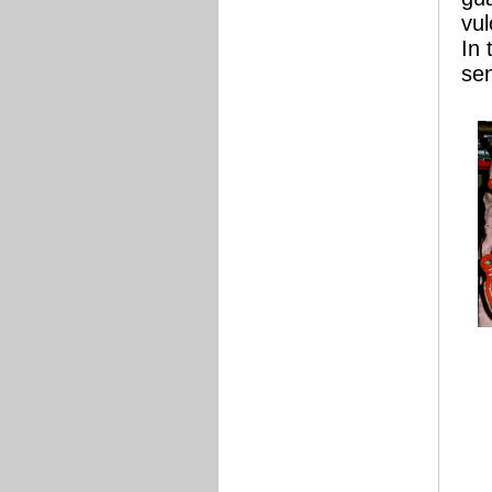
vul
In 
sen