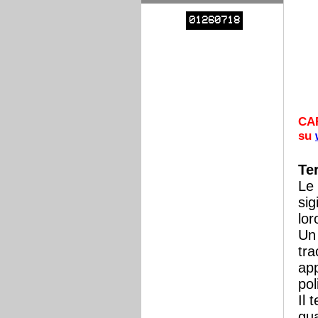
01260718
CA
su
Te
Le 
sig
lor
Un 
tra
app
pol
Il 
gua