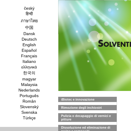
český
हिन्दी
ภาษาไทย
中国
Dansk
Deutsch
English
Español
Français
Italiano
ελληνικά
한국의
magyar
Malaysia
Nederlands
Português
iBiotec e innovazione
Român
Slovenský
Rimozione degli inchiostri
Svenska
Pulizia o decapaggio di vernici e
Türkçe
pitture
Dissoluzione ed eliminazione di