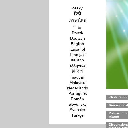
český
हिन्दी
ภาษาไทย
中国
Dansk
Deutsch
English
Español
Français
Italiano
ελληνικά
한국의
magyar
Malaysia
Nederlands
Português
iBiotec e in
Român
Slovenský
Rimozione de
Svenska
Pulizia o dec
Türkçe
pitture
Dissoluzione