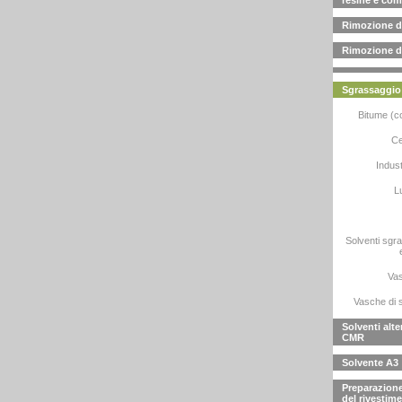
resine e com
Rimozione di
Rimozione di 
Sgrassaggio d
Bitume (co
Ce
Indust
Lu
Solventi sgr
Vas
Vasche di 
Solventi alter
CMR
Solvente A3
Preparazione
del rivestim