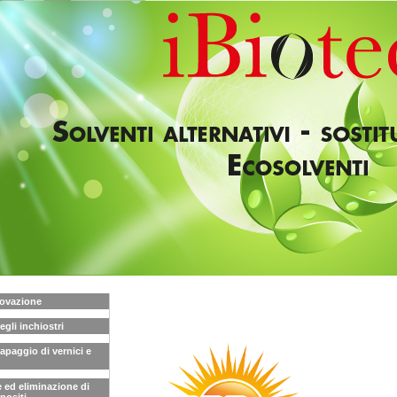
novazione
gli inchiostri
apaggio di vernici e
 ed eliminazione di