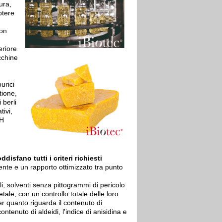
ura,
otere
Non
eriore
cchine
urici
tione,
 berli
tivi,
 H
isfano tutti i criteri richiesti
ente e un rapporto ottimizzato tra punto
li, solventi senza pittogrammi di pericolo
ale, con un controllo totale delle loro
per quanto riguarda il contenuto di
ontenuto di aldeidi, l'indice di anisidina e