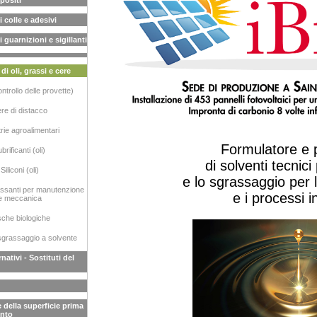
positi
 colle e adesivi
guarnizioni e sigillanti
i oli, grassi e cere
ntrollo delle provette)
re di distacco
rie agroalimentari
Formulatore e 
brificanti (oli)
di solventi tecnici 
Siliconi (oli)
e lo sgrassaggio per
assanti per manutenzione
e i processi in
e meccanica
che biologiche
sgrassaggio a solvente
nativi - Sostituti del
 della superficie prima
ento