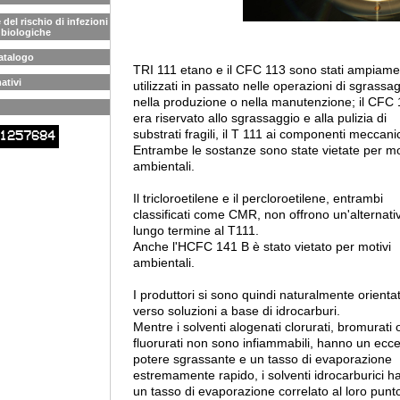
del rischio di infezioni
 biologiche
atalogo
TRI 111 etano e il CFC 113 sono stati ampiame
ativi
utilizzati in passato nelle operazioni di sgrassa
nella produzione o nella manutenzione; il CFC 
era riservato allo sgrassaggio e alla pulizia di
substrati fragili, il T 111 ai componenti meccanic
1257684
Entrambe le sostanze sono state vietate per mo
ambientali.
Il tricloroetilene e il percloroetilene, entrambi
classificati come CMR, non offrono un'alternati
lungo termine al T111.
Anche l'HCFC 141 B è stato vietato per motivi
ambientali.
I produttori si sono quindi naturalmente orientat
verso soluzioni a base di idrocarburi.
Mentre i solventi alogenati clorurati, bromurati 
fluorurati non sono infiammabili, hanno un ecce
potere sgrassante e un tasso di evaporazione
estremamente rapido, i solventi idrocarburici 
un tasso di evaporazione correlato al loro punto