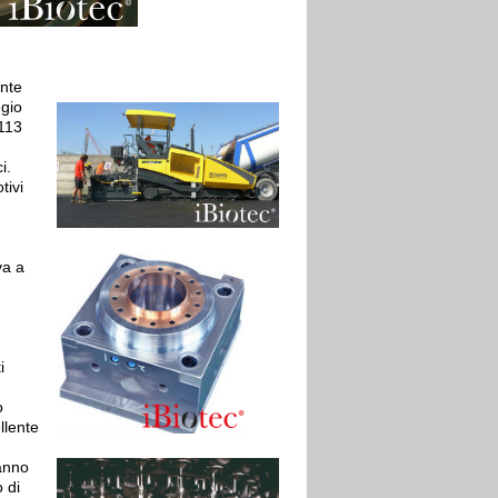
nte
ggio
113
i.
tivi
va a
i
o
llente
hanno
 di