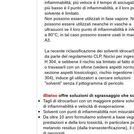
infiammabilità; più veloce è il tempo di asciugat
più basso è il punto di infiammabilità, e il loro p
solvente è limitato.
Non possono essere utilizzati in fase vapore. 
possono essere utilizzati neanche in vasche a
ultrasuoni se il loro punto di infiammabilità è inf
a 80°C; in tal caso possono essere usati in ma
A3.
La recente riclassificazione dei solventi idrocarb
da parte del regolamento CLP, Nocivi per inges
H 304, e sebbene il rischio sia limitato al fatto di
o travasarli con un sifone (vedere aspetti norma
sezione aspetti tossicologici, rischio ingestione
304), induce gli utilizzatori a cercare soluzioni
"solventi" senza il pittogramma di pericolo.
iBi
o
tec
offre soluzioni di sgrassaggio che sodd
Tagli di idrocarburi con un maggiore potere solv
di infiammabilità e velocità di evaporazione.
Solventi con punti di infiammabilità non misurabi
Da oltre 10 anni formuliamo solventi a base veget
prestazioni e della loro tossicità, in particolare 
metanolo residuo (dalla transesterificazione), il c
di perossidi.