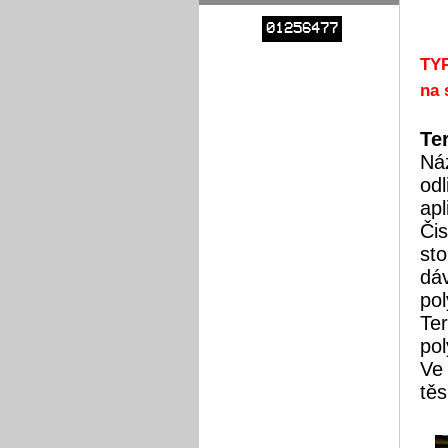
01256477
TY
na 
Te
Náz
odl
apl
Čis
sto
dáv
po
Ter
pol
Ve 
těs