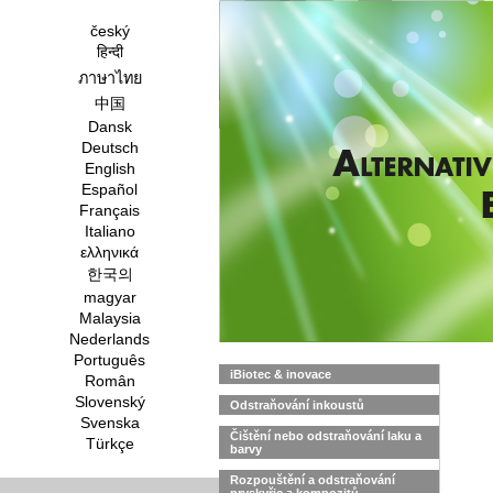
český
हिन्दी
ภาษาไทย
中国
Dansk
Deutsch
English
Español
Français
Italiano
ελληνικά
한국의
magyar
Malaysia
Nederlands
Português
iBiotec & inovace
Român
Slovenský
Odstraňování inkoustů
Svenska
Čištění nebo odstraňování laku a
Türkçe
barvy
Rozpouštění a odstraňování