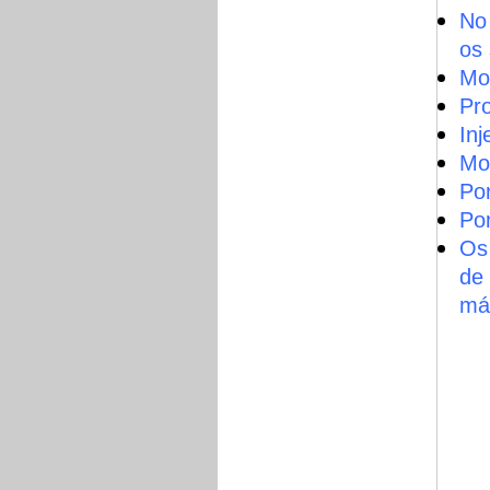
No
os 
Mo
Pr
Inj
Mo
Po
Po
Os 
de
máq