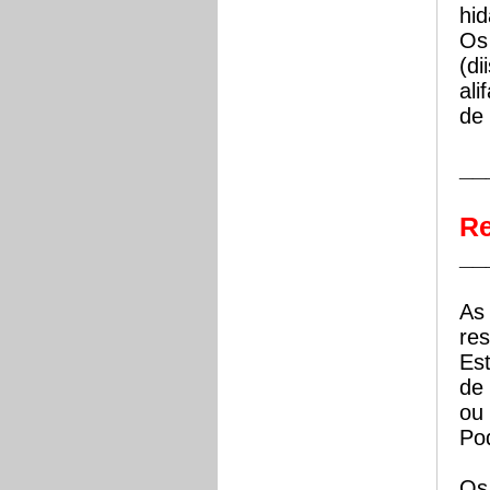
hid
Os
(di
ali
de 
__
Re
__
As
re
Est
de 
ou 
Pod
Os