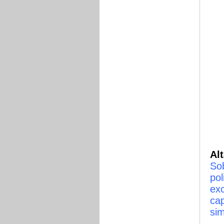
Al
So
pol
exc
ca
sim