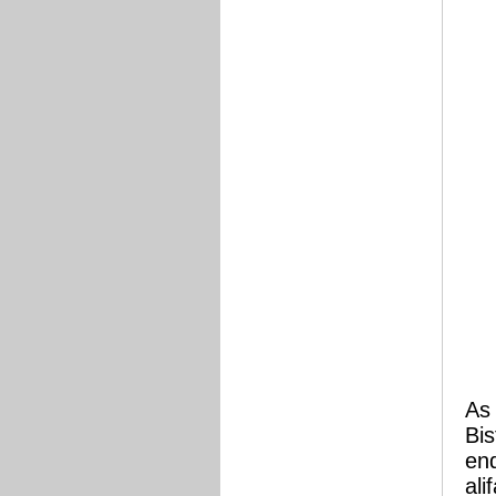
As
Bis
end
ali