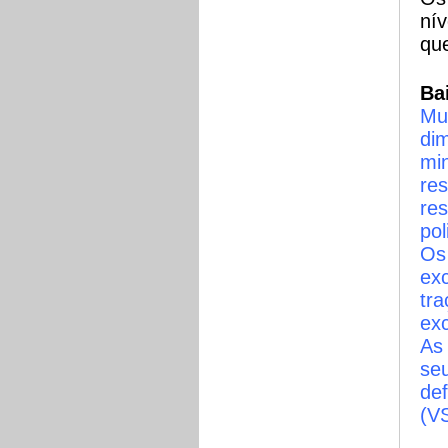
ní
que
Ba
Mui
dim
min
res
res
pol
Os
exc
tr
exc
As 
se
de
(V