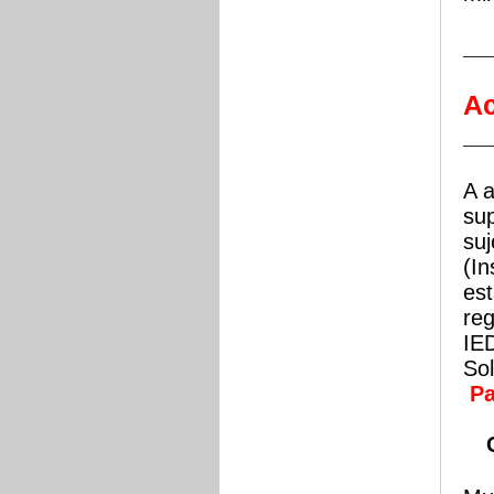
__
Ac
__
A 
sup
su
(In
est
reg
IE
Sol
Pa