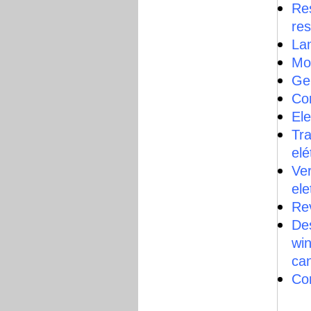
Res
res
La
Mo
Ge
Co
Ele
Tr
elé
Ve
ele
Rev
Des
win
can
Co