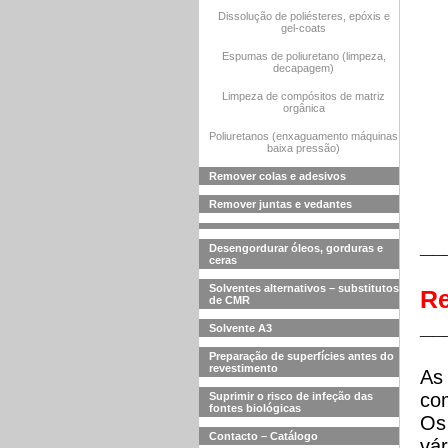
Dissolução de poliésteres, epóxis e
gel-coats
Espumas de poliuretano (limpeza,
decapagem)
Limpeza de compósitos de matriz
orgânica
Poliuretanos (enxaguamento máquinas
baixa pressão)
Remover colas e adesivos
Remover juntas e vedantes
__
Desengordurar óleos, gorduras e
ceras
Solventes alternativos – substitutos
Re
de CMR
__
Solvente A3
Preparação de superfícies antes do
revestimento
As 
co
Suprimir o risco de infeção das
fontes biológicas
Os
Contacto – Catálogo
vár