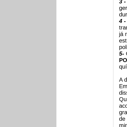
3 -
ger
dur
4 -
tra
já
es
pol
5-
O
PO
qu
A d
Em 
dis
Qu
aco
gr
de
mi