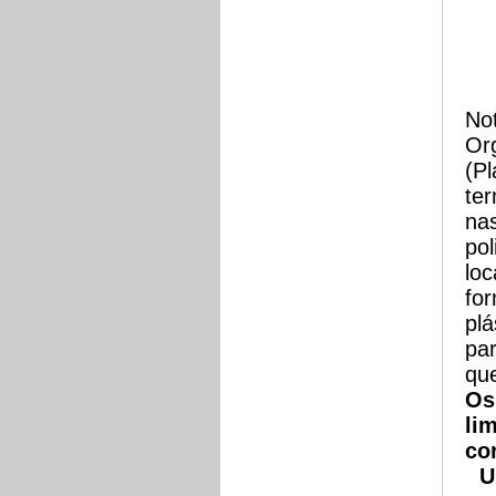
Not
Org
(Pl
ter
na
pol
loc
for
plá
par
qu
Os
li
co
U