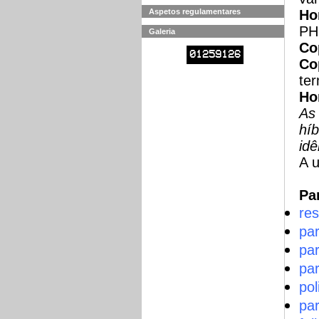
Aspetos regulamentares
Ho
PH
Galeria
Co
01259126
Co
ter
Ho
As 
híb
idê
A u
Pa
re
pa
pa
pa
pol
pa