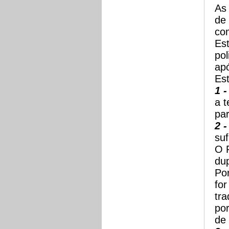
As 
de 
com
Es
po
apó
Est
1 -
a t
par
2 -
suf
O P
dup
Por
for
tra
por
de 