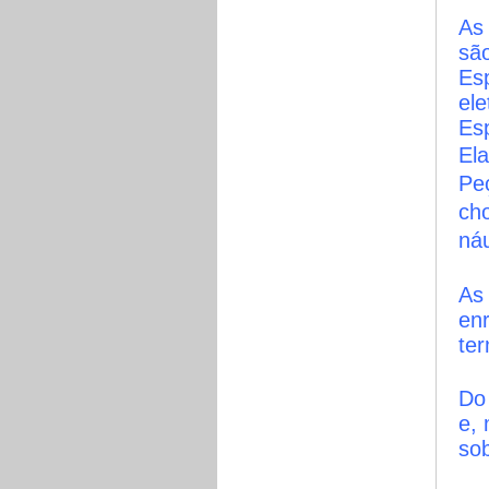
As 
sã
Esp
ele
Es
Ela
Peç
cho
náu
As
en
te
Do
e, 
sob