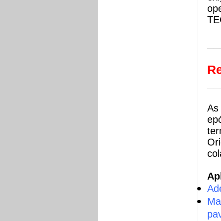
op
TE
__
Re
__
As
epó
ter
Ori
col
Ap
Ade
Mat
pa