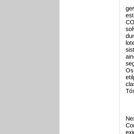
ger
es
COV
sol
dur
lo
si
ai
se
Os 
eti
cl
Tó
Nes
Co
ex