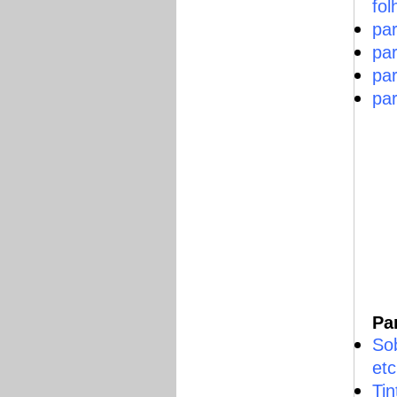
fol
pa
pa
pa
par
Pa
Sob
etc
Tin