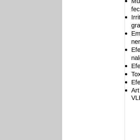
Mui
fe
Irr
gr
Em
ne
Efe
na
Ef
Tox
Efe
Ar
VL